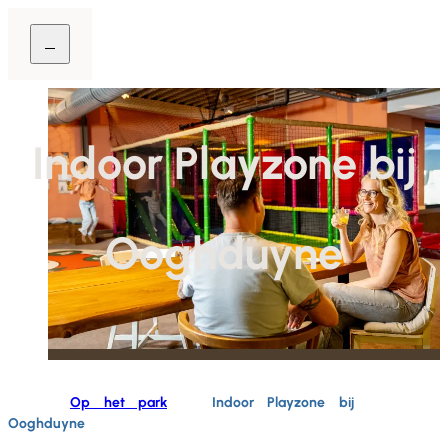
Indoor Playzone bij
Ooghduyne
Home
Op het park
Indoor Playzone bij
Ooghduyne