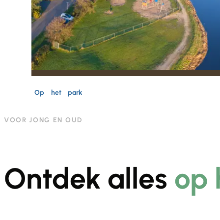
Home
Op het park
VOOR JONG EN OUD
Ontdek alles
op 