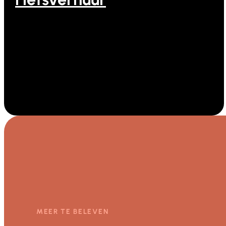
Fietsverhuur bij Ooghduyne
MEER TE BELEVEN