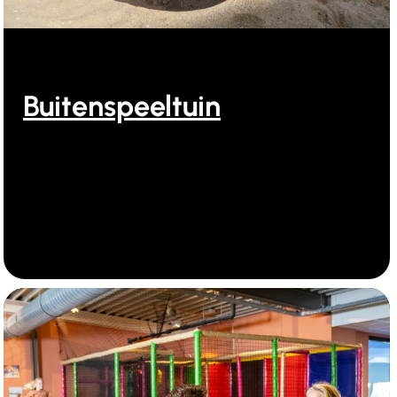
Buitenspeeltuin
Buiten spelen bij Ooghduyne