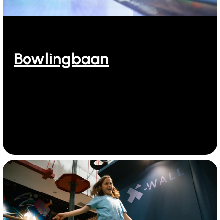
Bowlingbaan
Bowlen bij Ooghduyne