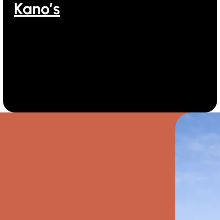
Kano’s
Kanovaren bij Ooghduyne