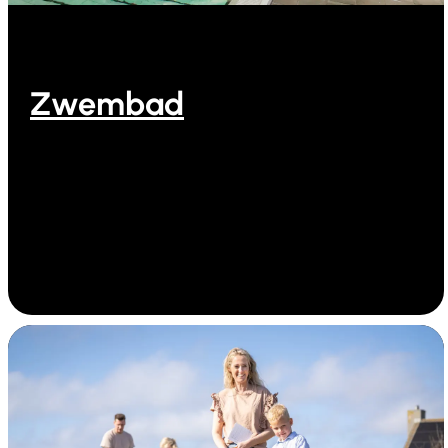
Zwembad
Zwemmen bij Ooghduyne