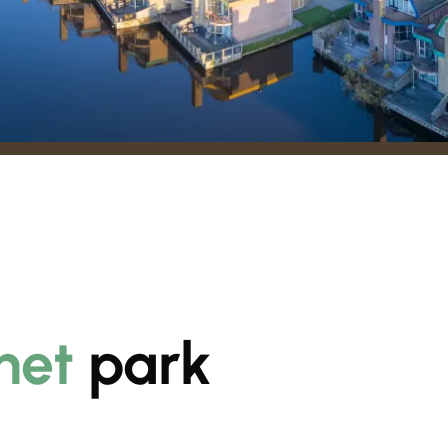
het
park