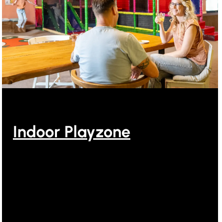
Indoor Playzone
Indoor Playzone bij Ooghduyne