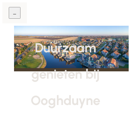
Duurzaam
genieten bij
Ooghduyne