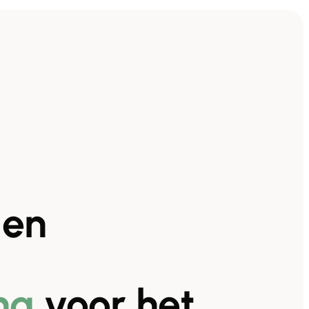
en
ng
voor het